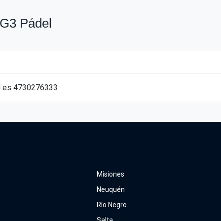
 G3 Pádel
del es 4730276333
Misiones
Neuquén
Río Negro
Salta