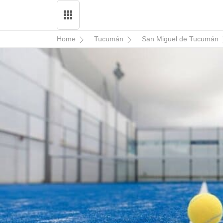
Home
Tucumán
San Miguel de Tucumán