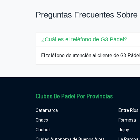
Preguntas Frecuentes Sobre
¿Cuál es el teléfono de G3 Pádel?
El teléfono de atención al cliente de G3 Pá
Clubes De Pádel Por Provincias
Catamarca
Entre Ríos
Chaco
Formosa
Chubut
Jujuy
Ciudad Autónoma de Buenos Aires
La Pampa