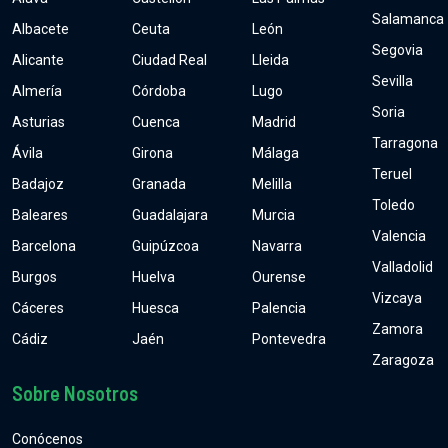
Salamanca
Albacete
Ceuta
León
Segovia
Alicante
Ciudad Real
Lleida
Sevilla
Almería
Córdoba
Lugo
Soria
Asturias
Cuenca
Madrid
Tarragona
Ávila
Girona
Málaga
Teruel
Badajoz
Granada
Melilla
Toledo
Baleares
Guadalajara
Murcia
Valencia
Barcelona
Guipúzcoa
Navarra
Valladolid
Burgos
Huelva
Ourense
Vizcaya
Cáceres
Huesca
Palencia
Zamora
Cádiz
Jaén
Pontevedra
Zaragoza
Sobre Nosotros
Conócenos