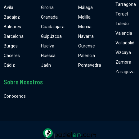
Tarragona
Ávila
Girona
Málaga
Teruel
Badajoz
Granada
Melilla
Toledo
Baleares
Guadalajara
Murcia
Valencia
Barcelona
Guipúzcoa
Navarra
Valladolid
Burgos
Huelva
Ourense
Vizcaya
Cáceres
Huesca
Palencia
Zamora
Cádiz
Jaén
Pontevedra
Zaragoza
Sobre Nosotros
Conócenos