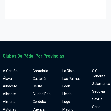
Clubes De Pádel Por Provincias
A Coruña
Cantabria
La Rioja
S.C.
Tenerife
Álava
Castellón
Las Palmas
Salamanca
Albacete
Ceuta
León
Segovia
Alicante
Ciudad Real
Lleida
Sevilla
Almería
Córdoba
Lugo
Soria
Asturias
Cuenca
Madrid