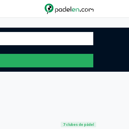
7
clubes de pádel