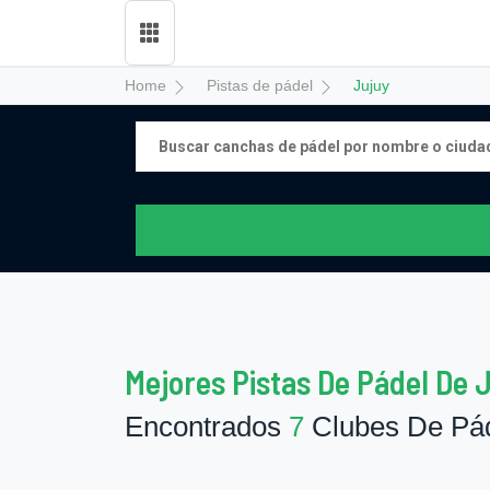
Home
Pistas de pádel
Jujuy
Mejores Pistas De Pádel De 
Encontrados
7
Clubes De Pád