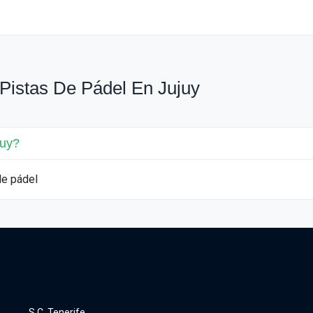
Pistas De Pádel En Jujuy
juy?
de pádel
S.C. Tenerife