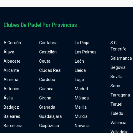
Clubes De Pádel Por Provincias
A Coruña
Cantabria
La Rioja
S.C.
Tenerife
Álava
Castellón
Las Palmas
Salamanca
Albacete
Ceuta
León
Segovia
Alicante
Ciudad Real
Lleida
Sevilla
Almería
Córdoba
Lugo
Soria
Asturias
Cuenca
Madrid
Tarragona
Ávila
Girona
Málaga
Teruel
Badajoz
Granada
Melilla
Toledo
Baleares
Guadalajara
Murcia
Valencia
Barcelona
Guipúzcoa
Navarra
Valladolid