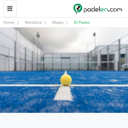
Home
Mendoza
Maipú
El Paseo