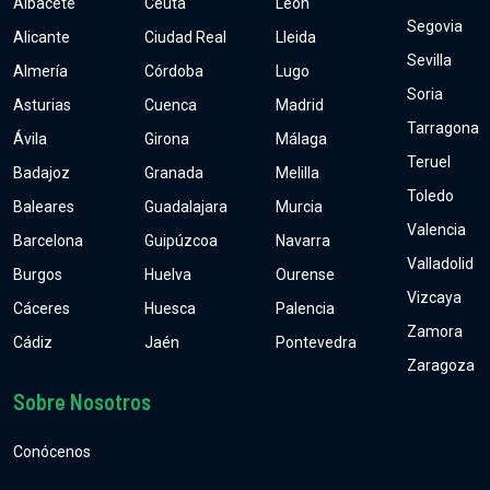
Albacete
Ceuta
León
Segovia
Alicante
Ciudad Real
Lleida
Sevilla
Almería
Córdoba
Lugo
Soria
Asturias
Cuenca
Madrid
Tarragona
Ávila
Girona
Málaga
Teruel
Badajoz
Granada
Melilla
Toledo
Baleares
Guadalajara
Murcia
Valencia
Barcelona
Guipúzcoa
Navarra
Valladolid
Burgos
Huelva
Ourense
Vizcaya
Cáceres
Huesca
Palencia
Zamora
Cádiz
Jaén
Pontevedra
Zaragoza
Sobre Nosotros
Conócenos