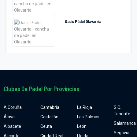
Oasis Pádel Olavarría
Clubes De Pádel Por Provincias
A Coruña
Cantabria
La Rioja
S.C.
Tenerife
Álava
Castellón
Las Palmas
Salamanca
Albacete
Ceuta
León
Segovia
Alicante
Ciudad Real
Lleida