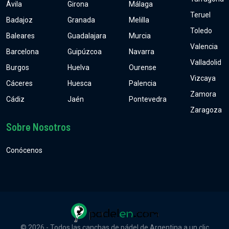
Ávila
Girona
Málaga
Teruel
Badajoz
Granada
Melilla
Toledo
Baleares
Guadalajara
Murcia
Valencia
Barcelona
Guipúzcoa
Navarra
Valladolid
Burgos
Huelva
Ourense
Vizcaya
Cáceres
Huesca
Palencia
Zamora
Cádiz
Jaén
Pontevedra
Zaragoza
Sobre Nosotros
Conócenos
© 2026 - Todos las canchas de pádel de Argentina a un clic