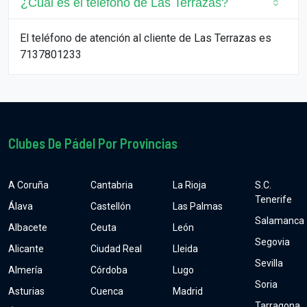
¿Cuál es el teléfono de Las Terrazas?
El teléfono de atención al cliente de Las Terrazas es
7137801233
Clubes De Pádel Por Provincias
A Coruña
Cantabria
La Rioja
S.C.
Tenerife
Álava
Castellón
Las Palmas
Salamanca
Albacete
Ceuta
León
Segovia
Alicante
Ciudad Real
Lleida
Sevilla
Almería
Córdoba
Lugo
Soria
Asturias
Cuenca
Madrid
Tarragona