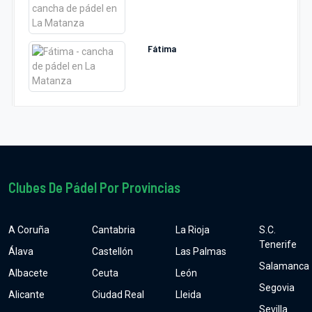
Fátima
Clubes De Pádel Por Provincias
A Coruña
Cantabria
La Rioja
S.C.
Tenerife
Álava
Castellón
Las Palmas
Salamanca
Albacete
Ceuta
León
Segovia
Alicante
Ciudad Real
Lleida
Sevilla