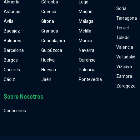
Almería
Córdoba
Lugo
Soria
Asturias
Cuenca
Madrid
Tarragona
Ávila
Girona
Málaga
Teruel
Badajoz
Granada
Melilla
Toledo
Baleares
Guadalajara
Murcia
Valencia
Barcelona
Guipúzcoa
Navarra
Valladolid
Burgos
Huelva
Ourense
Vizcaya
Cáceres
Huesca
Palencia
Zamora
Cádiz
Jaén
Pontevedra
Zaragoza
Sobre Nosotros
Conócenos