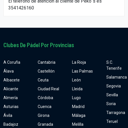
El teléfono de atención al cliente de Peko´s es
3541426160
Clubes De Pádel Por Provincias
A Coruña
Cantabria
La Rioja
S.C.
Tenerife
Álava
Castellón
Las Palmas
Salamanca
Albacete
Ceuta
León
Segovia
Alicante
Ciudad Real
Lleida
Sevilla
Almería
Córdoba
Lugo
Soria
Asturias
Cuenca
Madrid
Tarragona
Ávila
Girona
Málaga
Teruel
Badajoz
Granada
Melilla