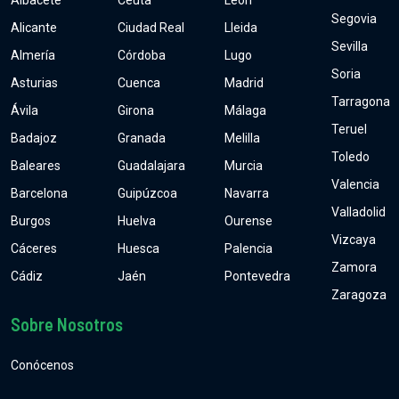
Albacete
Ceuta
León
Segovia
Alicante
Ciudad Real
Lleida
Sevilla
Almería
Córdoba
Lugo
Soria
Asturias
Cuenca
Madrid
Tarragona
Ávila
Girona
Málaga
Teruel
Badajoz
Granada
Melilla
Toledo
Baleares
Guadalajara
Murcia
Valencia
Barcelona
Guipúzcoa
Navarra
Valladolid
Burgos
Huelva
Ourense
Vizcaya
Cáceres
Huesca
Palencia
Zamora
Cádiz
Jaén
Pontevedra
Zaragoza
Sobre Nosotros
Conócenos