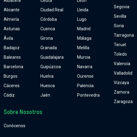
Albacete
Ceuta
León
Segovia
Alicante
Ciudad Real
Lleida
Sevilla
Almería
Córdoba
Lugo
Soria
Asturias
Cuenca
Madrid
Tarragona
Ávila
Girona
Málaga
Teruel
Badajoz
Granada
Melilla
Toledo
Baleares
Guadalajara
Murcia
Valencia
Barcelona
Guipúzcoa
Navarra
Valladolid
Burgos
Huelva
Ourense
Vizcaya
Cáceres
Huesca
Palencia
Zamora
Cádiz
Jaén
Pontevedra
Zaragoza
Sobre Nosotros
Conócenos