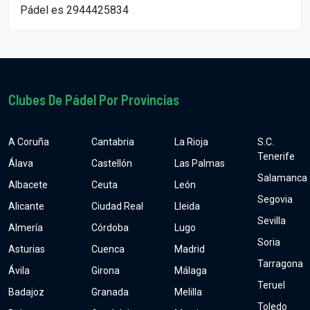
Pádel es 2944425834
Clubes De Pádel Por Provincias
A Coruña
Cantabria
La Rioja
S.C.
Tenerife
Álava
Castellón
Las Palmas
Salamanca
Albacete
Ceuta
León
Segovia
Alicante
Ciudad Real
Lleida
Sevilla
Almería
Córdoba
Lugo
Soria
Asturias
Cuenca
Madrid
Tarragona
Ávila
Girona
Málaga
Teruel
Badajoz
Granada
Melilla
Toledo