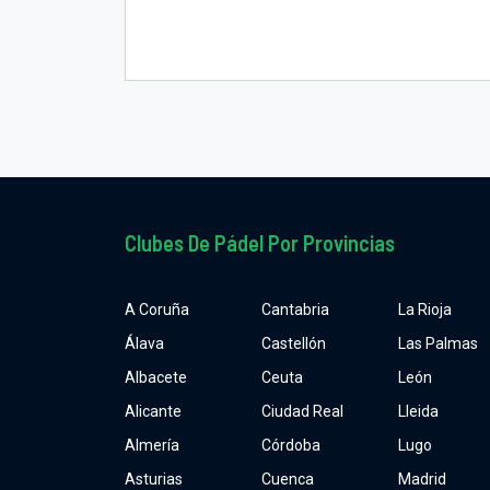
Clubes De Pádel Por Provincias
A Coruña
Cantabria
La Rioja
Álava
Castellón
Las Palmas
Albacete
Ceuta
León
Alicante
Ciudad Real
Lleida
Almería
Córdoba
Lugo
Asturias
Cuenca
Madrid