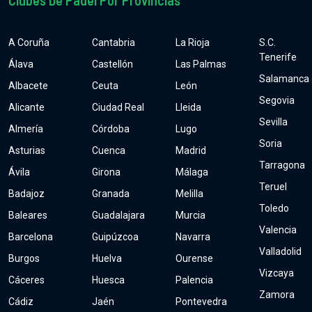
Clubes De Pádel Por Provincias
A Coruña
Cantabria
La Rioja
S.C.
Tenerife
Álava
Castellón
Las Palmas
Salamanca
Albacete
Ceuta
León
Segovia
Alicante
Ciudad Real
Lleida
Sevilla
Almería
Córdoba
Lugo
Soria
Asturias
Cuenca
Madrid
Tarragona
Ávila
Girona
Málaga
Teruel
Badajoz
Granada
Melilla
Toledo
Baleares
Guadalajara
Murcia
Valencia
Barcelona
Guipúzcoa
Navarra
Valladolid
Burgos
Huelva
Ourense
Vizcaya
Cáceres
Huesca
Palencia
Zamora
Cádiz
Jaén
Pontevedra