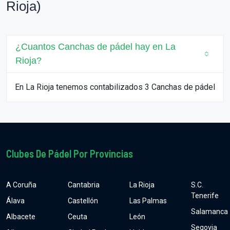
Rioja)
¿Cuantos Canchas de pádel hay en La
Rioja?
En La Rioja tenemos contabilizados 3 Canchas de pádel
Clubes De Pádel Por Provincias
A Coruña
Cantabria
La Rioja
S.C.
Tenerife
Álava
Castellón
Las Palmas
Salamanca
Albacete
Ceuta
León
Segovia