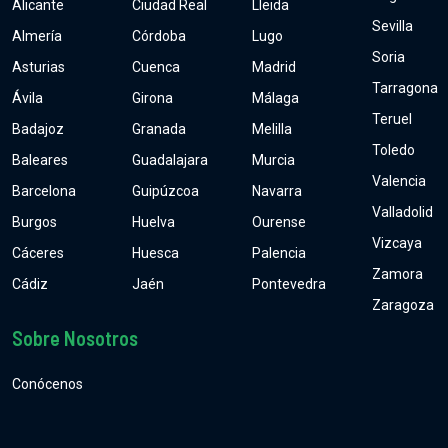
Alicante
Ciudad Real
Lleida
Sevilla
Almería
Córdoba
Lugo
Soria
Asturias
Cuenca
Madrid
Tarragona
Ávila
Girona
Málaga
Teruel
Badajoz
Granada
Melilla
Toledo
Baleares
Guadalajara
Murcia
Valencia
Barcelona
Guipúzcoa
Navarra
Valladolid
Burgos
Huelva
Ourense
Vizcaya
Cáceres
Huesca
Palencia
Zamora
Cádiz
Jaén
Pontevedra
Zaragoza
Sobre Nosotros
Conócenos