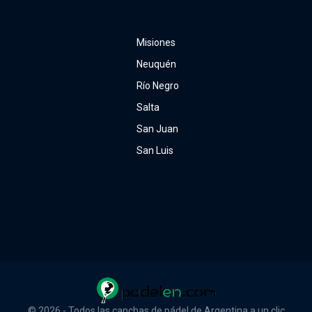
Misiones
Neuquén
Río Negro
Salta
San Juan
San Luis
© 2026 - Todos las canchas de pádel de Argentina a un clic