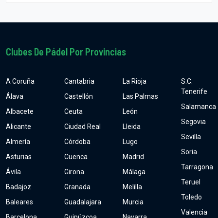
Clubes De Pádel Por Provincias
A Coruña
Cantabria
La Rioja
S.C.
Tenerife
Álava
Castellón
Las Palmas
Salamanca
Albacete
Ceuta
León
Segovia
Alicante
Ciudad Real
Lleida
Sevilla
Almería
Córdoba
Lugo
Soria
Asturias
Cuenca
Madrid
Tarragona
Ávila
Girona
Málaga
Teruel
Badajoz
Granada
Melilla
Toledo
Baleares
Guadalajara
Murcia
Valencia
Barcelona
Guipúzcoa
Navarra