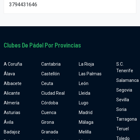
3794431646
Clubes De Pádel Por Provincias
A Coruña
Cantabria
La Rioja
S.C.
Tenerife
Álava
Castellón
Las Palmas
Salamanca
Albacete
Ceuta
León
Segovia
Alicante
Ciudad Real
Lleida
Sevilla
Almería
Córdoba
Lugo
Soria
Asturias
Cuenca
Madrid
Tarragona
Ávila
Girona
Málaga
Teruel
Badajoz
Granada
Melilla
Toledo