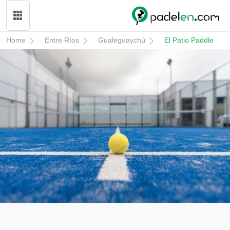
Home
Entre Ríos
Gualeguaychú
El Patio Paddle