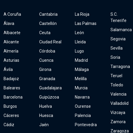
A Coruña
Cantabria
La Rioja
S.C.
Tenerife
Álava
Castellón
Las Palmas
Salamanca
Albacete
Ceuta
León
Segovia
Alicante
Ciudad Real
Lleida
Sevilla
Almería
Córdoba
Lugo
Soria
Asturias
Cuenca
Madrid
Tarragona
Ávila
Girona
Málaga
Teruel
Badajoz
Granada
Melilla
Toledo
Baleares
Guadalajara
Murcia
Valencia
Barcelona
Guipúzcoa
Navarra
Valladolid
Burgos
Huelva
Ourense
Vizcaya
Cáceres
Huesca
Palencia
Zamora
Cádiz
Jaén
Pontevedra
Zaragoza