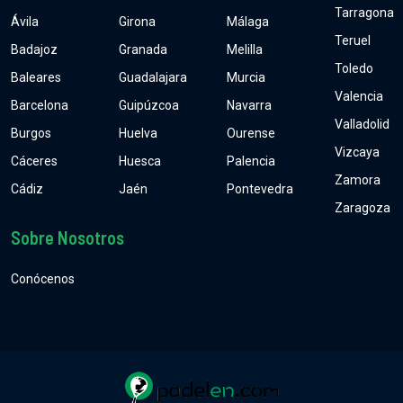
Tarragona
Ávila
Girona
Málaga
Teruel
Badajoz
Granada
Melilla
Toledo
Baleares
Guadalajara
Murcia
Valencia
Barcelona
Guipúzcoa
Navarra
Valladolid
Burgos
Huelva
Ourense
Vizcaya
Cáceres
Huesca
Palencia
Zamora
Cádiz
Jaén
Pontevedra
Zaragoza
Sobre Nosotros
Conócenos