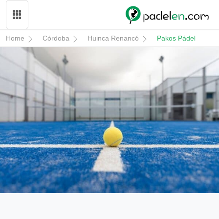
Home
Córdoba
Huinca Renancó
Pakos Pádel