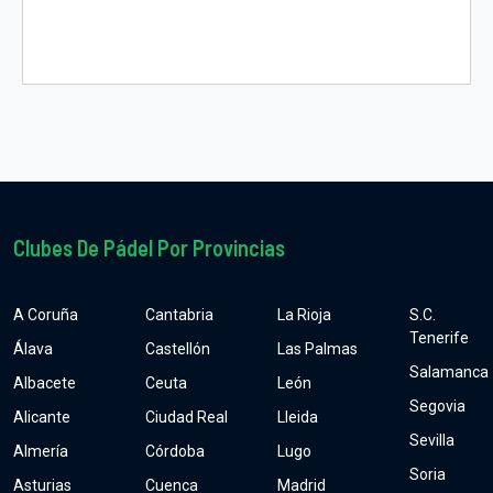
Clubes De Pádel Por Provincias
A Coruña
Cantabria
La Rioja
S.C.
Tenerife
Álava
Castellón
Las Palmas
Salamanca
Albacete
Ceuta
León
Segovia
Alicante
Ciudad Real
Lleida
Sevilla
Almería
Córdoba
Lugo
Soria
Asturias
Cuenca
Madrid