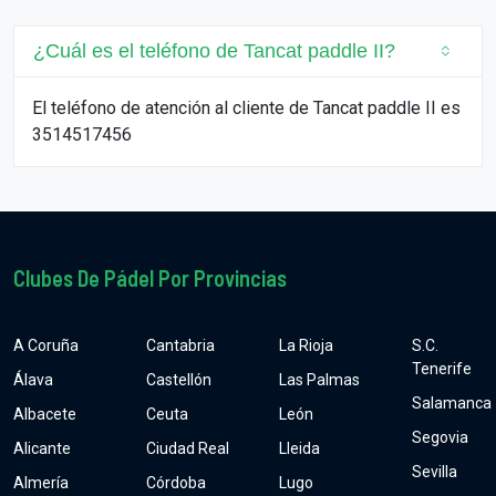
¿Cuál es el teléfono de Tancat paddle II?
El teléfono de atención al cliente de Tancat paddle II es
3514517456
Clubes De Pádel Por Provincias
A Coruña
Cantabria
La Rioja
S.C.
Tenerife
Álava
Castellón
Las Palmas
Salamanca
Albacete
Ceuta
León
Segovia
Alicante
Ciudad Real
Lleida
Sevilla
Almería
Córdoba
Lugo