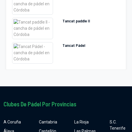
Tancat paddle II
Tancat Pádel
Clubes De Pádel Por Provincias
A Coruña
Cantabria
La Rioja
S.C.
Tenerife
Álava
Castellón
Las Palmas