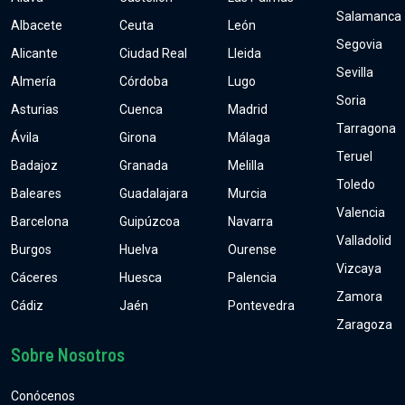
Salamanca
Albacete
Ceuta
León
Segovia
Alicante
Ciudad Real
Lleida
Sevilla
Almería
Córdoba
Lugo
Soria
Asturias
Cuenca
Madrid
Tarragona
Ávila
Girona
Málaga
Teruel
Badajoz
Granada
Melilla
Toledo
Baleares
Guadalajara
Murcia
Valencia
Barcelona
Guipúzcoa
Navarra
Valladolid
Burgos
Huelva
Ourense
Vizcaya
Cáceres
Huesca
Palencia
Zamora
Cádiz
Jaén
Pontevedra
Zaragoza
Sobre Nosotros
Conócenos