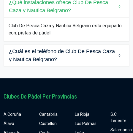
¿Qué instalaciones ofrece Club De Pesca
Caza y Nautica Belgrano?
Club De Pesca Caza y Nautica Belgrano está equipado
con: pistas de pádel
¿Cuál es el teléfono de Club De Pesca Caza
y Nautica Belgrano?
Clubes De Pádel Por Provincias
A Coruña
Cantabria
La Rioja
S.C.
Tenerife
Álava
Castellón
Las Palmas
Salamanca
Albacete
Ceuta
León