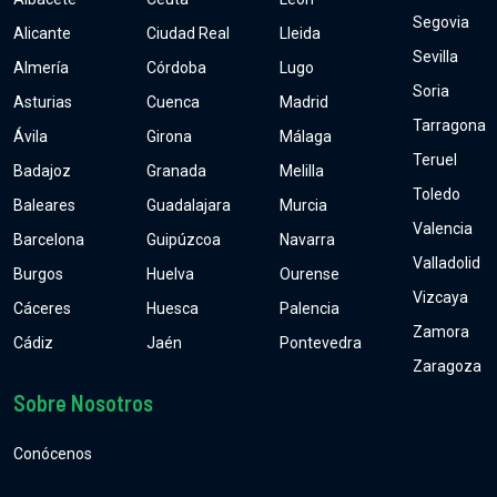
Segovia
Alicante
Ciudad Real
Lleida
Sevilla
Almería
Córdoba
Lugo
Soria
Asturias
Cuenca
Madrid
Tarragona
Ávila
Girona
Málaga
Teruel
Badajoz
Granada
Melilla
Toledo
Baleares
Guadalajara
Murcia
Valencia
Barcelona
Guipúzcoa
Navarra
Valladolid
Burgos
Huelva
Ourense
Vizcaya
Cáceres
Huesca
Palencia
Zamora
Cádiz
Jaén
Pontevedra
Zaragoza
Sobre Nosotros
Conócenos