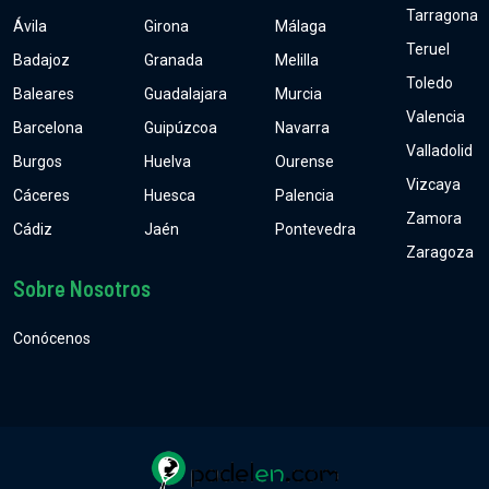
Tarragona
Ávila
Girona
Málaga
Teruel
Badajoz
Granada
Melilla
Toledo
Baleares
Guadalajara
Murcia
Valencia
Barcelona
Guipúzcoa
Navarra
Valladolid
Burgos
Huelva
Ourense
Vizcaya
Cáceres
Huesca
Palencia
Zamora
Cádiz
Jaén
Pontevedra
Zaragoza
Sobre Nosotros
Conócenos