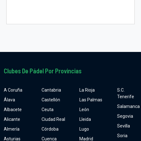
Clubes De Pádel Por Provincias
A Coruña
Cantabria
La Rioja
S.C.
Tenerife
Álava
Castellón
Las Palmas
Salamanca
Albacete
Ceuta
León
Segovia
Alicante
Ciudad Real
Lleida
Sevilla
Almería
Córdoba
Lugo
Soria
Asturias
Cuenca
Madrid