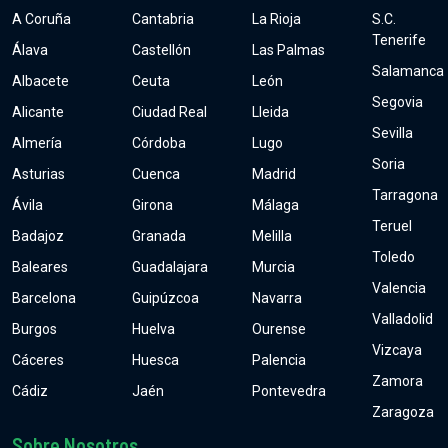
A Coruña
Cantabria
La Rioja
S.C.
Tenerife
Álava
Castellón
Las Palmas
Salamanca
Albacete
Ceuta
León
Segovia
Alicante
Ciudad Real
Lleida
Sevilla
Almería
Córdoba
Lugo
Soria
Asturias
Cuenca
Madrid
Tarragona
Ávila
Girona
Málaga
Teruel
Badajoz
Granada
Melilla
Toledo
Baleares
Guadalajara
Murcia
Valencia
Barcelona
Guipúzcoa
Navarra
Valladolid
Burgos
Huelva
Ourense
Vizcaya
Cáceres
Huesca
Palencia
Zamora
Cádiz
Jaén
Pontevedra
Zaragoza
Sobre Nosotros