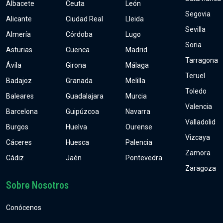
Albacete
Ceuta
León
Segovia
Alicante
Ciudad Real
Lleida
Sevilla
Almería
Córdoba
Lugo
Soria
Asturias
Cuenca
Madrid
Tarragona
Ávila
Girona
Málaga
Teruel
Badajoz
Granada
Melilla
Toledo
Baleares
Guadalajara
Murcia
Valencia
Barcelona
Guipúzcoa
Navarra
Valladolid
Burgos
Huelva
Ourense
Vizcaya
Cáceres
Huesca
Palencia
Zamora
Cádiz
Jaén
Pontevedra
Zaragoza
Sobre Nosotros
Conócenos