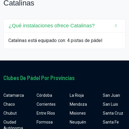
Catalinas
¿Qué instalaciones ofrece Catalinas?
Catalinas está equipado con: 4 pistas de pádel
Clubes De Pádel Por Provincias
Catamarca
Córdoba
La Rioja
San Juan
Chaco
Corrientes
Mendoza
San Luis
Chubut
Entre Ríos
Misiones
Santa Cruz
Ciudad
Formosa
Neuquén
Santa Fe
Autónoma